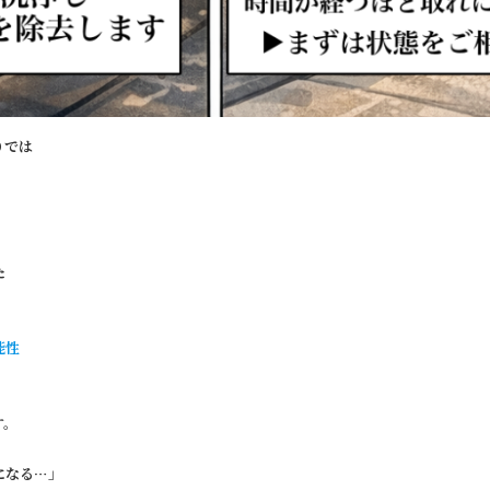
りでは
た
能性
す。
になる…」