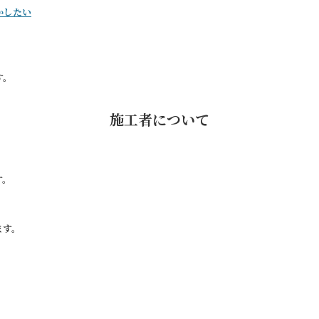
かしたい
す。
施工者について
す。
ます。